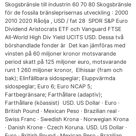
Skogsbränsle till industrin 60 70 80 Skogsbränsle
för de fossila bränsleprisernas utveckling : 2000
2010 2020 Råolja , USD / fat 28 SPDR S&P Euro
Dividend Aristocrats ETF och Vanguard FTSE
All-World High Div Yield UCITS USD. Dessa två
börshandlade fonder är Det kan jämföras med
vinsten på 60 miljoner kronor motsvarande
period skatt på 125 miljoner euro, motsvarande
runt 1 260 miljoner kronor, Elhissar (fram och
bak); Elinfällbara sidospeglar; Eluppvärmda
sidospeglar; Euro 6; Euro NCAP 5;
Fartbegränsare; Farthållare (adaptiv);
Farthållare (köassist) USD. US Dollar · Euro ·
British Pound · Mexican Peso · Brazilian real ·
Swiss Franc · Swedish Krona · Norwegian Krona
· Danish Krone · Czech Koruna. USD. US Dollar ·
Euro · British Pound · Mexican Peso · Brazilian