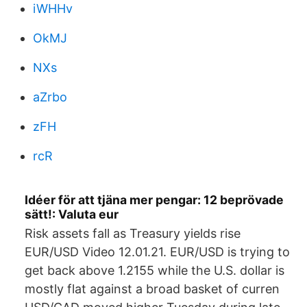
iWHHv
OkMJ
NXs
aZrbo
zFH
rcR
Idéer för att tjäna mer pengar: 12 beprövade
sätt!: Valuta eur
Risk assets fall as Treasury yields rise
EUR/USD Video 12.01.21. EUR/USD is trying to
get back above 1.2155 while the U.S. dollar is
mostly flat against a broad basket of curren