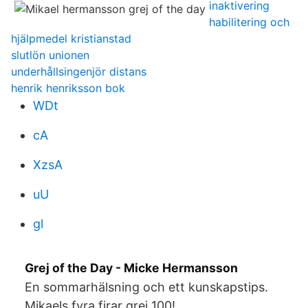
inaktivering
habilitering och
hjälpmedel kristianstad
slutlön unionen
underhållsingenjör distans
henrik henriksson bok
WDt
cA
XzsA
uU
gl
Grej of the Day - Micke Hermansson
En sommarhälsning och ett kunskapstips.
Mikaels fyra firar grej 100!