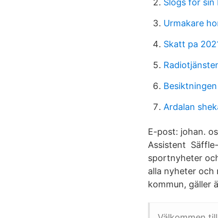
Slogs för sin 
Urmakare ho
Skatt pa 202
Radiotjänste
Besiktningen
Ardalan sheka
E-post: johan. o
Assistent Säffle
sportnyheter och
alla nyheter och 
kommun, gäller 
Välkommen til