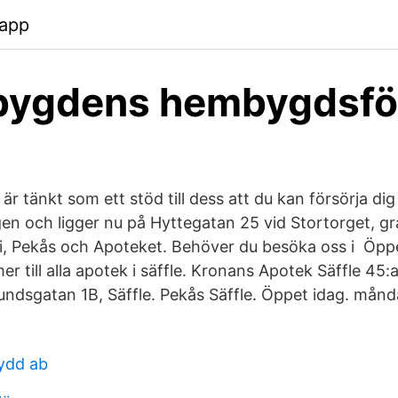
app
ebygdens hembygdsfö
är tänkt som ett stöd till dess att du kan försörja dig 
igen och ligger nu på Hyttegatan 25 vid Stortorget, 
i, Pekås och Apoteket. Behöver du besöka oss i Öppe
r till alla apotek i säffle. Kronans Apotek Säffle 4
Sundsgatan 1B, Säffle. Pekås Säffle. Öppet idag. må
ydd ab