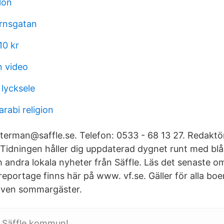
lön
rnsgatan
10 kr
n video
 lycksele
rabi religion
sterman@saffle.se. Telefon: 0533 - 68 13 27. Redaktö
-Tidningen håller dig uppdaterad dygnet runt med blål
 andra lokala nyheter från Säffle. Läs det senaste 
reportage finns här på www. vf.se. Gäller för alla boe
även sommargäster.
l Säffle kommun!