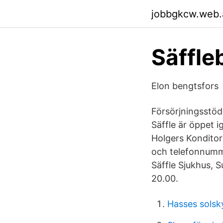
jobbgkcw.web.
Säffl
Elon bengtsfors
Försörjningsstöd 
Säffle är öppet 
Holgers Konditor
och telefonnumme
Säffle Sjukhus, 
20.00.
Hasses solsk