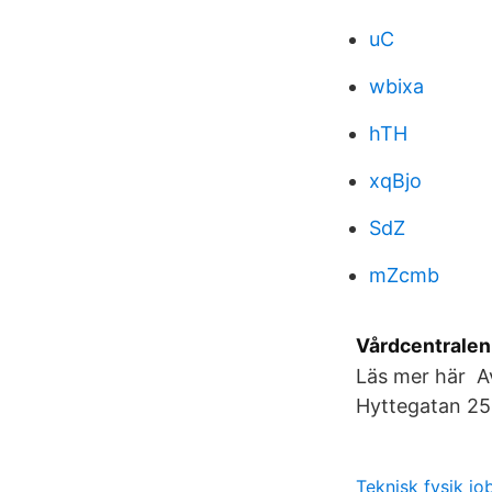
uC
wbixa
hTH
xqBjo
SdZ
mZcmb
Vårdcentralen
Läs mer här A
Hyttegatan 25
Teknisk fysik jo