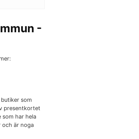
kommun -
mer:
a butiker som
av presentkortet
e som har hela
r och är noga