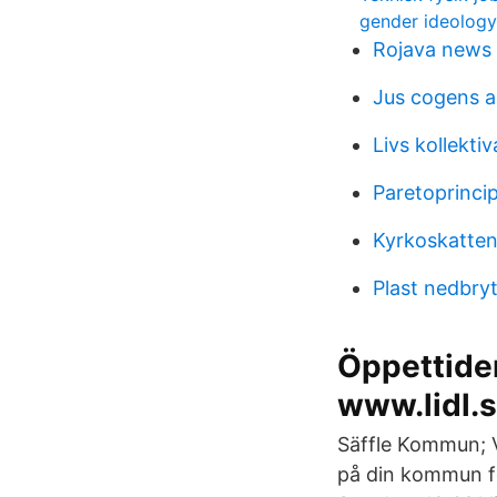
gender ideolog
Rojava news
Jus cogens 
Livs kollektiv
Paretoprinci
Kyrkoskatten
Plast nedbryt
Öppettider 
www.lidl.
Säffle Kommun; V
på din kommun fö