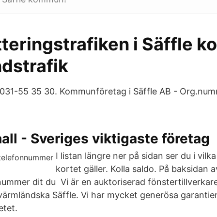
teringstrafiken i Säffle 
dstrafik
031-55 35 30. Kommunföretag i Säffle AB - Org.num
l - Sveriges viktigaste företag
I listan längre ner på sidan ser du i vilk
kortet gäller. Kolla saldo. På baksidan 
nummer dit du Vi är en auktoriserad fönstertillverkar
i värmländska Säffle. Vi har mycket generösa garantie
etet.