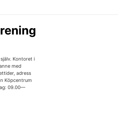
rening
själv. Kontoret i
granne med
ttider, adress
5:an Köpcentrum
ndag: 09.00—