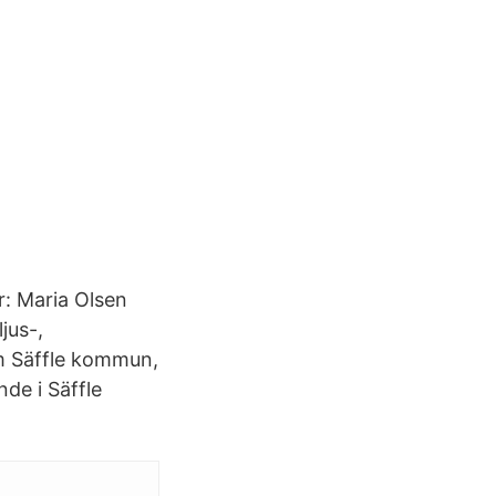
r: Maria Olsen
jus-,
om Säffle kommun,
nde i Säffle