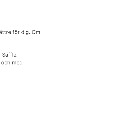
ättre för dig. Om
 Säffle.
r och med