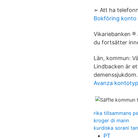
➢ Att ha telefon
Bokföring konto
Vikariebanken ® 
du fortsätter in
Län, kommun: Vär
Lindbacken är et
demenssjukdom.
Avanza kontotyp
rika tillsammans p
kroger di mann
kurdiska sorani ta
PT