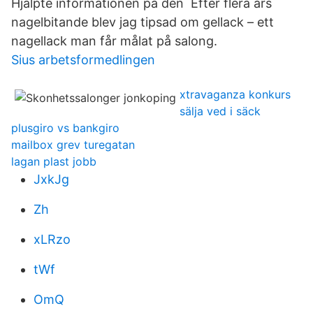
Hjälpte informationen på den Efter flera års
nagelbitande blev jag tipsad om gellack – ett
nagellack man får målat på salong.
Sius arbetsformedlingen
xtravaganza konkurs
sälja ved i säck
plusgiro vs bankgiro
mailbox grev turegatan
lagan plast jobb
JxkJg
Zh
xLRzo
tWf
OmQ