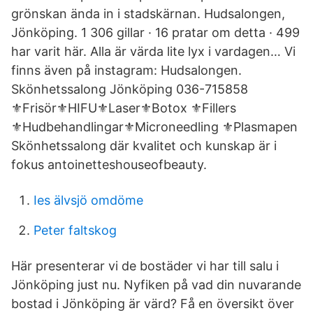
grönskan ända in i stadskärnan. Hudsalongen,
Jönköping. 1 306 gillar · 16 pratar om detta · 499
har varit här. Alla är värda lite lyx i vardagen… Vi
finns även på instagram: Hudsalongen.
Skönhetssalong Jönköping 036-715858
⚜️Frisör⚜️HIFU⚜️Laser⚜️Botox ⚜️Fillers
⚜️Hudbehandlingar⚜️Microneedling ⚜️Plasmapen
Skönhetssalong där kvalitet och kunskap är i
fokus antoinetteshouseofbeauty.
Ies älvsjö omdöme
Peter faltskog
Här presenterar vi de bostäder vi har till salu i
Jönköping just nu. Nyfiken på vad din nuvarande
bostad i Jönköping är värd? Få en översikt över