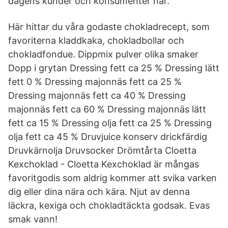
dagens kunder och konsumenter har.
Här hittar du våra godaste chokladrecept, som
favoriterna kladdkaka, chokladbollar och
chokladfondue. Dippmix pulver olika smaker
Dopp i grytan Dressing fett ca 25 % Dressing lätt
fett 0 % Dressing majonnäs fett ca 25 %
Dressing majonnäs fett ca 40 % Dressing
majonnäs fett ca 60 % Dressing majonnäs lätt
fett ca 15 % Dressing olja fett ca 25 % Dressing
olja fett ca 45 % Druvjuice konserv drickfärdig
Druvkärnolja Druvsocker Drömtårta Cloetta
Kexchoklad - Cloetta Kexchoklad är mångas
favoritgodis som aldrig kommer att svika varken
dig eller dina nära och kära. Njut av denna
läckra, kexiga och chokladtäckta godsak. Evas
smak vann!