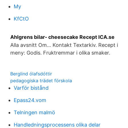
My
KfCtO
Ahlgrens bilar- cheesecake Recept ICA.se
Alla avsnitt Om… Kontakt Textarkiv. Recept i
meny: Godis. Fruktremmar i olika smaker.
Berglind ólafsdóttir
pedagogiska trädet förskola
Varför bistånd
Epass24.vom
Telningen malmö
Handledningsprocessens olika delar