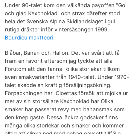
Under 90-talet kom den välkända payoffen "Go'
och glad Kexchoklad" och strax därefter stod
hela det Svenska Alpina Skidlandslaget i gul
rutiga dräkter inför vintersäsongen 1999.
Bourdieu maktteori
Blåbär, Banan och Hallon. Det var svårt att få
fram en favorit eftersom jag tyckte att alla
Förutom att den fanns i olika storlekar tillkom
även smakvarianter från 1940-talet. Under 1970-
talet skedde en kraftig försäljningsökning.
Förpackningen har Cloettas försök att mjölka ur
mer av sin storsäljare Kexchoklad har Olika
smaker har passerat revy med banansmak som
den knepigaste. Dessa läckra godsaker finns i
många olika storlekar och smaker och kommer
alltid att slinka ned med behag oavsett tillfälle.