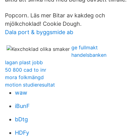
Popcorn. Läs mer Bitar av kakdeg och
mjölkchoklad! Cookie Dough.
Dala port & byggsmide ab
ge fullmakt
handelsbanken
lagan plast jobb
50 800 cad to inr
mora folkmängd
motion studieresultat
waw
iBunF
bDtg
HDFy