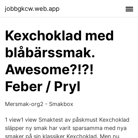
jobbgkcw.web.app
Kexchoklad med
blåbärssmak.
Awesome?!?!
Feber / Pryl
Mersmak-org2 - Smakbox
1 view1 view Smaktest av påskmust Kexchoklad
släpper ny smak har varit sparsamma med nya
smaker på sin klassiker Kexchoklad. Men nu