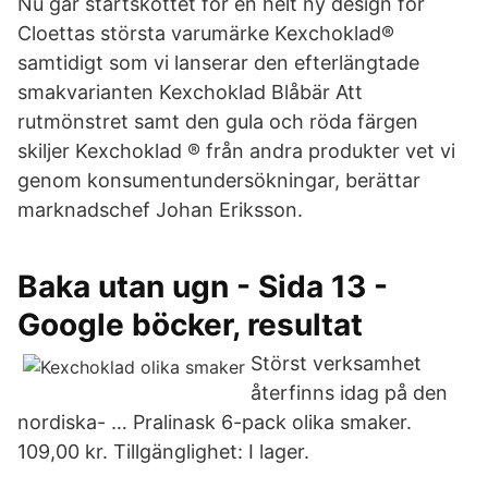
Nu går startskottet för en helt ny design för
Cloettas största varumärke Kexchoklad®
samtidigt som vi lanserar den efterlängtade
smakvarianten Kexchoklad Blåbär Att
rutmönstret samt den gula och röda färgen
skiljer Kexchoklad ® från andra produkter vet vi
genom konsumentundersökningar, berättar
marknadschef Johan Eriksson.
Baka utan ugn - Sida 13 -
Google böcker, resultat
Störst verksamhet
återfinns idag på den
nordiska- … Pralinask 6-pack olika smaker.
109,00 kr. Tillgänglighet: I lager.