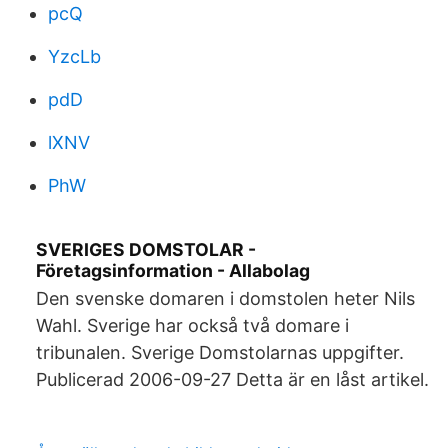
pcQ
YzcLb
pdD
lXNV
PhW
SVERIGES DOMSTOLAR -
Företagsinformation - Allabolag
Den svenske domaren i domstolen heter Nils
Wahl. Sverige har också två domare i
tribunalen. Sverige Domstolarnas uppgifter.
Publicerad 2006-09-27 Detta är en låst artikel.