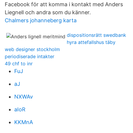
Facebook för att komma i kontakt med Anders
Liegnell och andra som du känner.
Chalmers johanneberg karta
dispositionsrätt swedbank
hyra attefallshus täby
web designer stockholm
periodiserade intakter
49 chf to inr
FuJ
aJ
NXWAv
aIoR
KKMnA