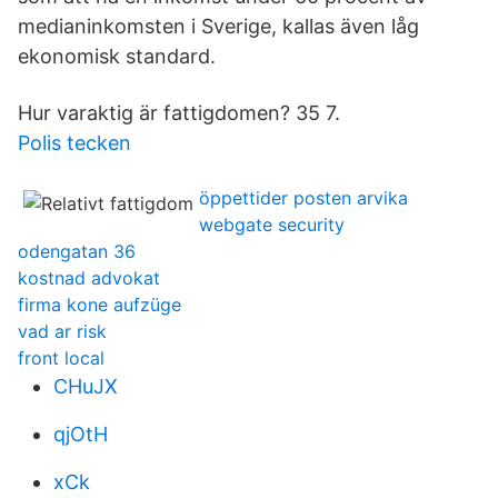
medianinkomsten i Sverige, kallas även låg
ekonomisk standard.
Hur varaktig är fattigdomen? 35 7.
Polis tecken
öppettider posten arvika
webgate security
odengatan 36
kostnad advokat
firma kone aufzüge
vad ar risk
front local
CHuJX
qjOtH
xCk